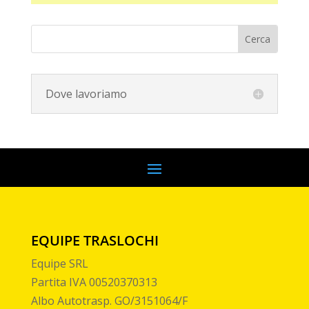
Dove lavoriamo
EQUIPE TRASLOCHI
Equipe SRL
Partita IVA 00520370313
Albo Autotrasp. GO/3151064/F