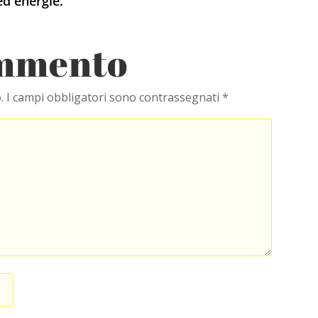
ed energie.
ommento
.
I campi obbligatori sono contrassegnati
*