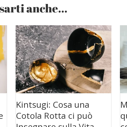
arti anche...
Kintsugi: Cosa una
M
e
Cotola Rotta ci può
q
Insegnare sulla Vita
c